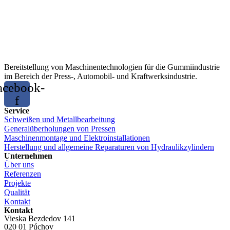
Bereitstellung von Maschinentechnologien für die Gummiindustrie
im Bereich der Press-, Automobil- und Kraftwerksindustrie.
acebook-
f
Service
Schweißen und Metallbearbeitung
Generalüberholungen von Pressen
Maschinenmontage und Elektroinstallationen
Herstellung und allgemeine Reparaturen von Hydraulikzylindern
Unternehmen
Über uns
Referenzen
Projekte
Qualität
Kontakt
Kontakt
Vieska Bezdedov 141
020 01 Púchov