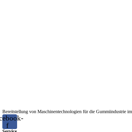
Bereitstellung von Maschinentechnologien für die Gummiindustrie im 
cebook-
f
Service