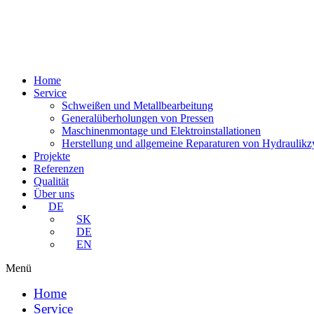
Zum
Inhalt
wechseln
Home
Service
Schweißen und Metallbearbeitung
Generalüberholungen von Pressen
Maschinenmontage und Elektroinstallationen
Herstellung und allgemeine Reparaturen von Hydraulikz
Projekte
Referenzen
Qualität
Über uns
DE
SK
DE
EN
Menü
Home
Service